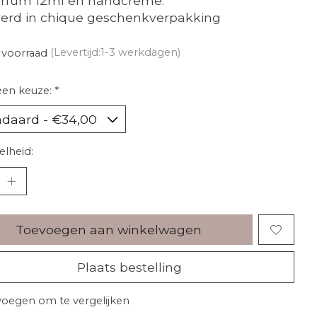
arfum 12ml en handcreme.
erd in chique geschenkverpakking
 voorraad
(Levertijd:1-3 werkdagen)
een keuze:
*
lheid:
Toevoegen aan winkelwagen
Plaats bestelling
oegen om te vergelijken