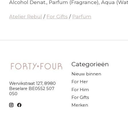
Alcohol Denat., Parfum (Fragrance), Aqua (Wat
Atelier Rebul
/
For Gifts
/
Parfum
Categorieën
Nieuw binnen
For Her
Wervikstraat 127, 8980
Beselare BE0552 507
For Him
050
For Gifts
Merken