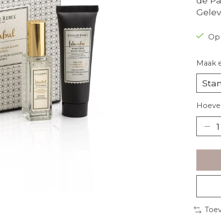
de P
Gelev
Op
Maak 
Hoevee
Toev