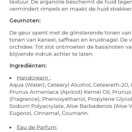
textuur. De arganolie beschermt de huid tegen
vermindert rimpels en maakt de huid strakker
Geurnoten:
De geur opent met de glinsterende tonen va
tonen van kaneel, saffraan en kruidnagel. De
orchidee. Tot slot ontmoeten de basisnoten v
blijvende indruk achter te laten.
Ingrediënten:
Handcream :
Aqua (Water), Cetearyl Alcohol, Ceteareth-20,
Prunus Armeniaca (Apricot) Kernel Oil, Prunu
(Fragrance), Phenoxyethanol, Propylene Glyco
Sodium Polyacrylate, Aloe Barbadensis (Aloe Ver
Eugenol, Cinnamal, Coumarin.
Eau de Parfum: