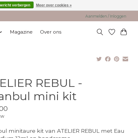
bericht verbergen
Meer over cookies »
Aanmelden / Inloggen
Magazine
Over ons
ELIER REBUL -
tanbul mini kit
00
tw
bul minitaure kit van ATELIER REBUL met Eau