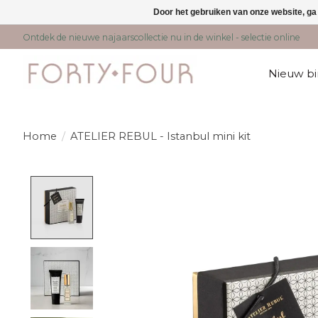
Door het gebruiken van onze website, ga
Ontdek de nieuwe najaarscollectie nu in de winkel - selectie online
Nieuw b
Home
/
ATELIER REBUL - Istanbul mini kit
Product image slideshow Items