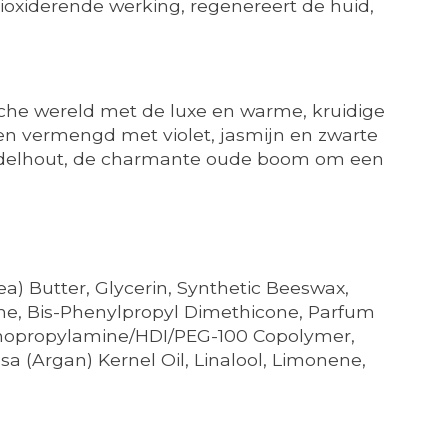
ioxiderende werking, regenereert de huid,
he wereld met de luxe en warme, kruidige
en vermengd met violet, jasmijn en zwarte
sandelhout, de charmante oude boom om een
a) Butter, Glycerin, Synthetic Beeswax,
ne, Bis-Phenylpropyl Dimethicone, Parfum
minopropylamine/HDI/PEG-100 Copolymer,
sa (Argan) Kernel Oil, Linalool, Limonene,