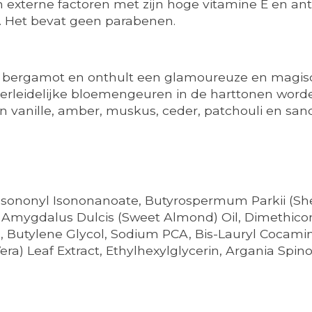
 externe factoren met zijn hoge vitamine E en ant
. Het bevat geen parabenen.
n bergamot en onthult een glamoureuze en magisc
 verleidelijke bloemengeuren in de harttonen word
an vanille, amber, muskus, ceder, patchouli en 
 Isononyl Isononanoate, Butyrospermum Parkii (She
s Amygdalus Dulcis (Sweet Almond) Oil, Dimethico
l, Butylene Glycol, Sodium PCA, Bis-Lauryl Coca
a) Leaf Extract, Ethylhexylglycerin, Argania Spino