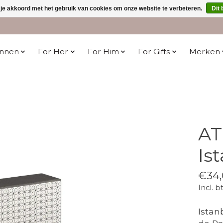
 je akkoord met het gebruik van cookies om onze website te verbeteren.
Dit 
innen
For Her
For Him
For Gifts
Merken
AT
Is
€34,
Incl. b
Istan