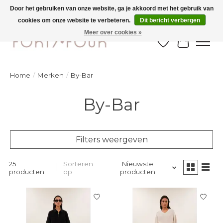
Door het gebruiken van onze website, ga je akkoord met het gebruik van
cookies om onze website te verbeteren.
Dit bericht verbergen
Ontdek de nieuwe najaarscollectie nu in de winkel - selectie online
Meer over cookies »
Verlanglijst
Winkelw
Home
/
Merken
/
By-Bar
By-Bar
Filters weergeven
25
Sorteren
Nieuwste
producten
op
producten