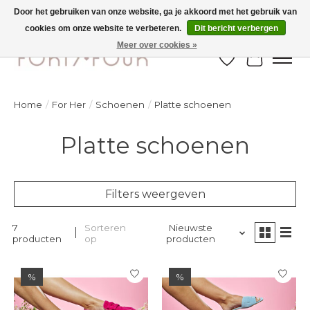
Door het gebruiken van onze website, ga je akkoord met het gebruik van
cookies om onze website te verbeteren.
Dit bericht verbergen
Ontdek de nieuwe najaarscollectie nu in de winkel - selectie online
Meer over cookies »
Verlanglijst
Winkelw
Home
/
For Her
/
Schoenen
/
Platte schoenen
Platte schoenen
Filters weergeven
7
Sorteren
Nieuwste
producten
op
producten
%
%