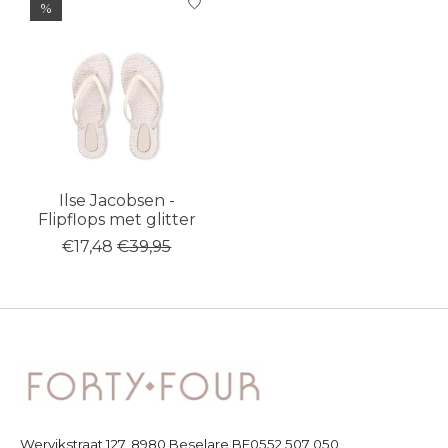
%
Ilse Jacobsen -
Flipflops met glitter
€17,48
€39,95
Wervikstraat 127, 8980 Beselare BE0552 507 050