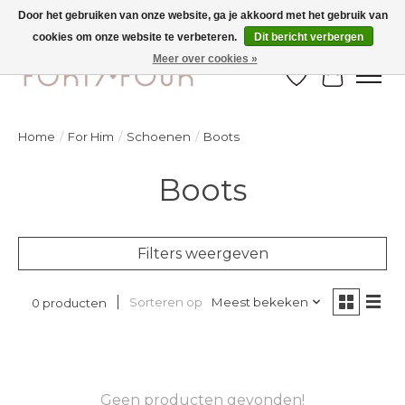
Door het gebruiken van onze website, ga je akkoord met het gebruik van
cookies om onze website te verbeteren.
Dit bericht verbergen
Ontdek de nieuwe najaarscollectie nu in de winkel - selectie online
Meer over cookies »
Verlanglijst
Winkelw
Home
/
For Him
/
Schoenen
/
Boots
Boots
Filters weergeven
Sorteren op
Meest bekeken
0 producten
Geen producten gevonden!