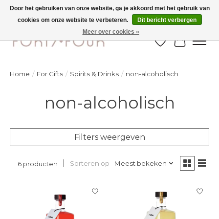
Door het gebruiken van onze website, ga je akkoord met het gebruik van
cookies om onze website te verbeteren.
Dit bericht verbergen
Ontdek de nieuwe najaarscollectie nu in de winkel - selectie online
Meer over cookies »
Verlanglijst
Winkelw
Home
/
For Gifts
/
Spirits & Drinks
/
non-alcoholisch
non-alcoholisch
Filters weergeven
Sorteren op
Meest bekeken
6 producten