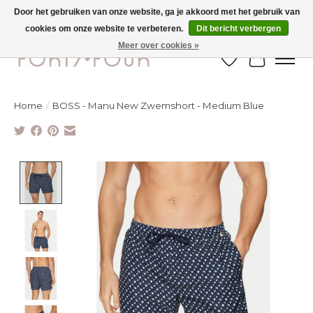
Door het gebruiken van onze website, ga je akkoord met het gebruik van
cookies om onze website te verbeteren.
Dit bericht verbergen
Ontdek de nieuwe najaarscollectie nu in de winkel - selectie online
Meer over cookies »
Verlanglijst
Winkelw
Home
/
BOSS - Manu New Zwemshort - Medium Blue
Product image slideshow Items