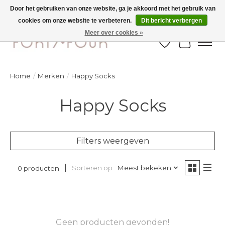
Door het gebruiken van onze website, ga je akkoord met het gebruik van
cookies om onze website te verbeteren.
Dit bericht verbergen
Ontdek de nieuwe najaarscollectie nu in de winkel - selectie online
Meer over cookies »
Verlanglijst
Winkelw
Home
/
Merken
/
Happy Socks
Happy Socks
Filters weergeven
Sorteren op
Meest bekeken
0 producten
Geen producten gevonden!