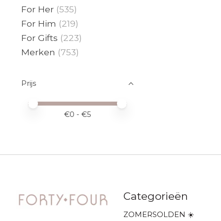
For Her
(535)
For Him
(219)
For Gifts
(223)
Merken
(753)
Prijs
Minimale prijswaarde
Price maximum value
€
0
- €
5
Categorieën
ZOMERSOLDEN ☀️