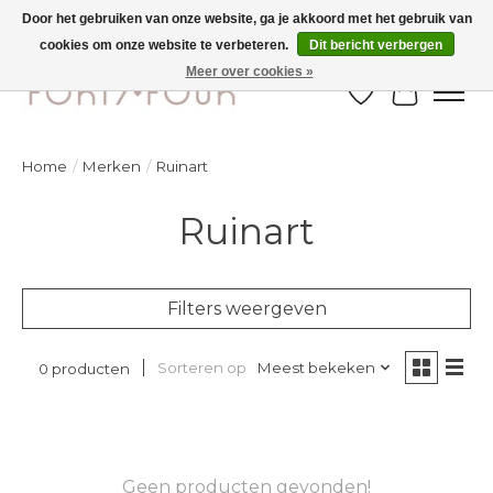
Door het gebruiken van onze website, ga je akkoord met het gebruik van
cookies om onze website te verbeteren.
Dit bericht verbergen
Ontdek de nieuwe najaarscollectie nu in de winkel - selectie online
Meer over cookies »
Verlanglijst
Winkelw
Home
/
Merken
/
Ruinart
Ruinart
Filters weergeven
Sorteren op
Meest bekeken
0 producten
Geen producten gevonden!