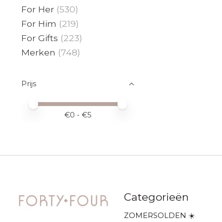
For Her
(530)
For Him
(219)
For Gifts
(223)
Merken
(748)
Prijs
Minimale prijswaarde
Price maximum value
€
0
- €
5
Categorieën
ZOMERSOLDEN ☀️