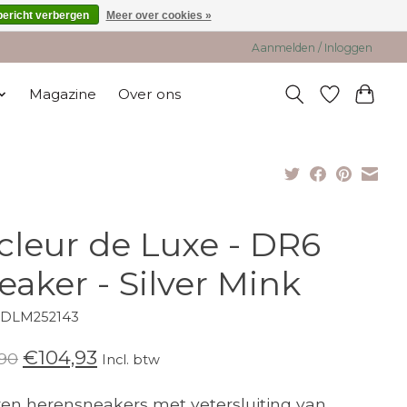
bericht verbergen
Meer over cookies »
Aanmelden / Inloggen
Magazine
Over ons
cleur de Luxe - DR6
eaker - Silver Mink
CDLM252143
€104,93
90
Incl. btw
en herensneakers met vetersluiting van