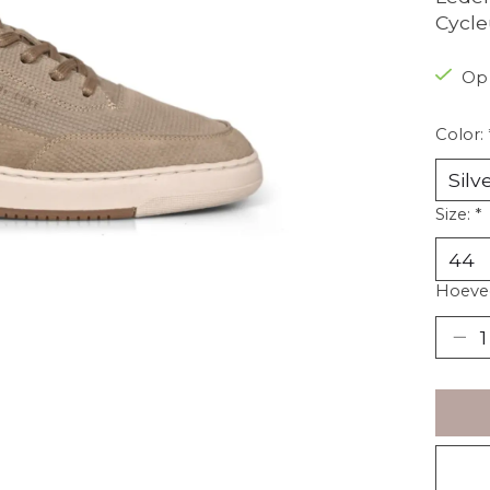
Cycle
Op
Color:
Size:
*
Hoevee