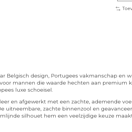
Toev
r Belgisch design, Portugees vakmanschap en w
voor mannen die waarde hechten aan premium kwali
pees luxe schoeisel.
eer en afgewerkt met een zachte, ademende voerin
De uitneembare, zachte binnenzool en geavancee
roomlijnde silhouet hem een ​​veelzijdige keuze ma