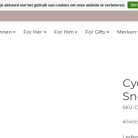
 je akkoord met het gebruik van cookies om onze website te verbeteren.
Dit 
innen
For Her
For Him
For Gifts
Merken
Cy
Sn
SKU: 
€149,
Leder