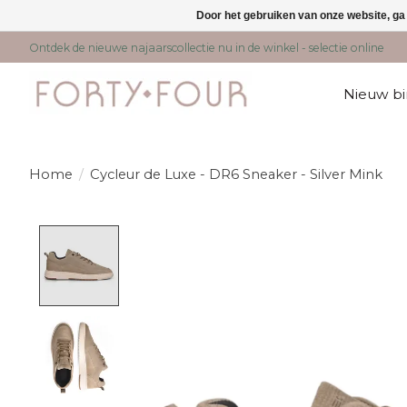
Door het gebruiken van onze website, ga
Ontdek de nieuwe najaarscollectie nu in de winkel - selectie online
Nieuw b
Home
/
Cycleur de Luxe - DR6 Sneaker - Silver Mink
Product image slideshow Items