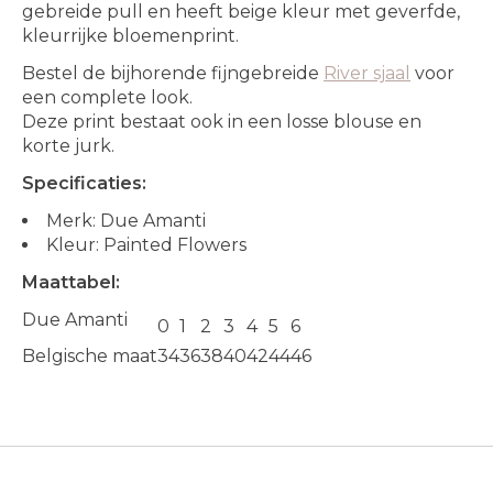
gebreide pull en heeft beige kleur met geverfde,
kleurrijke bloemenprint.
Bestel de bijhorende fijngebreide
River sjaal
voor
een complete look.
Deze print bestaat ook in een losse blouse en
korte jurk.
Specificaties:
Merk: Due Amanti
Kleur: Painted Flowers
Maattabel:
Due Amanti
0
1
2
3
4
5
6
Belgische maat
34
36
38
40
42
44
46