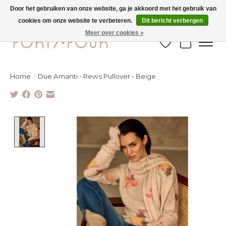
Door het gebruiken van onze website, ga je akkoord met het gebruik van
cookies om onze website te verbeteren.
Dit bericht verbergen
Ontdek de nieuwe najaarscollectie nu in de winkel - selectie online
Meer over cookies »
Verlanglijst
Winkelw
Home
/
Due Amanti - Rews Pullover - Beige
Product image slideshow Items