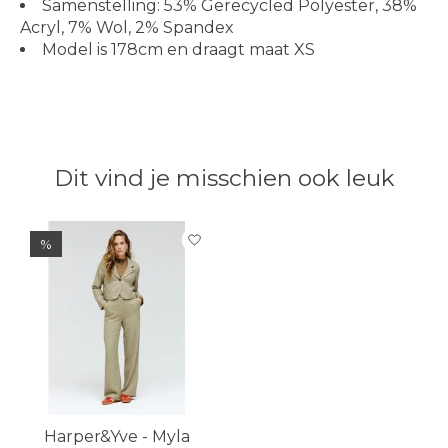
Samenstelling: 53% Gerecycled Polyester, 38%
Acryl, 7% Wol, 2% Spandex
Model is 178cm en draagt maat XS
Dit vind je misschien ook leuk
Items van productcarrousel
%
Harper&Yve - Myla