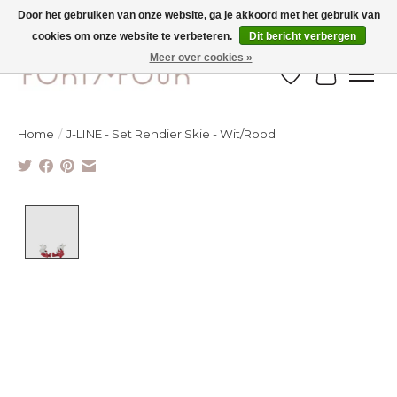
Door het gebruiken van onze website, ga je akkoord met het gebruik van
cookies om onze website te verbeteren.
Dit bericht verbergen
Ontdek de nieuwe najaarscollectie nu in de winkel - selectie online
Meer over cookies »
Verlanglijst
Winkelw
Home
/
J-LINE - Set Rendier Skie - Wit/Rood
Product image slideshow Items