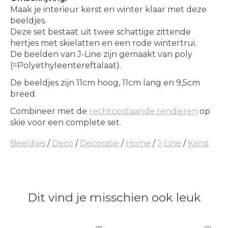
Maak je interieur kerst en winter klaar met deze
beeldjes.
Deze set bestaat uit twee schattige zittende
hertjes met skielatten en een rode wintertrui.
De beelden van J-Line zijn gemaakt van poly
(=Polyethyleentereftalaat).
De beeldjes zijn 11cm hoog, 11cm lang en 9,5cm
breed.
Combineer met de
rechtopstaande rendieren
op
skie voor een complete set.
Beeldjes
/
Deco
/
Decoratie
/
Home
/
J-Line
/
Kerst
Dit vind je misschien ook leuk
Items van productcarrousel