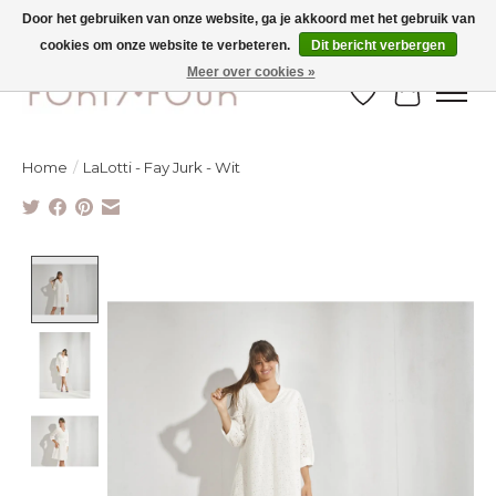
Door het gebruiken van onze website, ga je akkoord met het gebruik van
cookies om onze website te verbeteren.
Dit bericht verbergen
Ontdek de nieuwe najaarscollectie nu in de winkel - selectie online
Meer over cookies »
Verlanglijst
Winkelw
Home
/
LaLotti - Fay Jurk - Wit
Product image slideshow Items