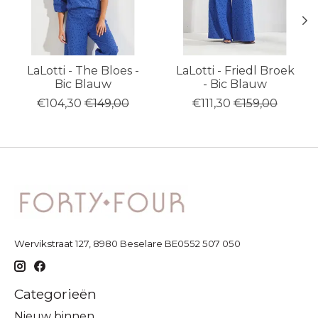
LaLotti - The Bloes -
LaLotti - Friedl Broek
Bic Blauw
- Bic Blauw
€104,30
€149,00
€111,30
€159,00
Wervikstraat 127, 8980 Beselare BE0552 507 050
Categorieën
Nieuw binnen