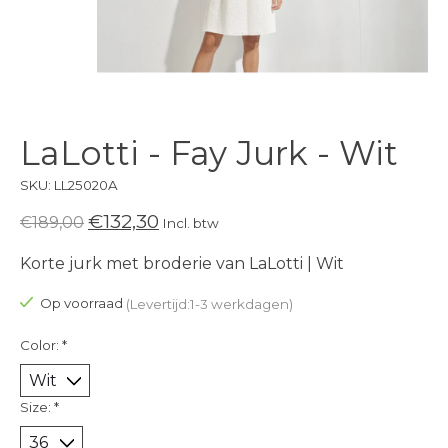
LaLotti - Fay Jurk - Wit
SKU: LL25020A
€132,30
€189,00
Incl. btw
Korte jurk met broderie van LaLotti | Wit
Op voorraad
(Levertijd:1-3 werkdagen)
Color:
*
Size:
*