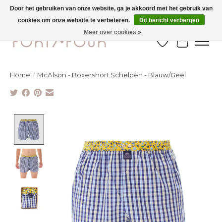
Door het gebruiken van onze website, ga je akkoord met het gebruik van
cookies om onze website te verbeteren.
Dit bericht verbergen
Ontdek de nieuwe najaarscollectie nu in de winkel - selectie online
Meer over cookies »
Verlanglijst
Winkelw
Home
/
McAlson - Boxershort Schelpen - Blauw/Geel
Product image slideshow Items