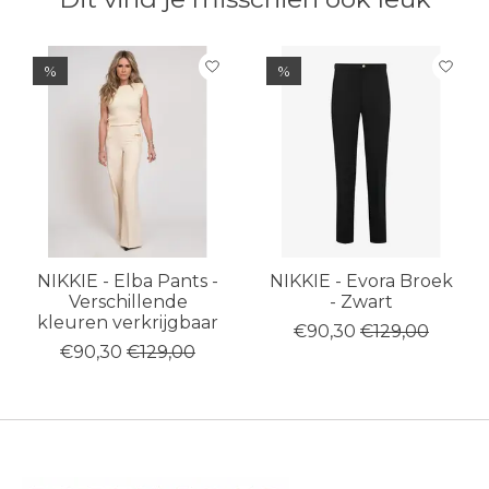
Items van productcarrousel
%
%
NIKKIE - Elba Pants -
NIKKIE - Evora Broek
Verschillende
- Zwart
kleuren verkrijgbaar
€90,30
€129,00
€90,30
€129,00