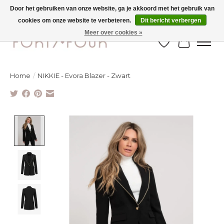
Door het gebruiken van onze website, ga je akkoord met het gebruik van
cookies om onze website te verbeteren.
Dit bericht verbergen
Ontdek de nieuwe najaarscollectie nu in de winkel - selectie online
Meer over cookies »
Verlanglijst
Winkelw
Home
/
NIKKIE - Evora Blazer - Zwart
Product image slideshow Items