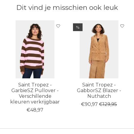
Dit vind je misschien ook leuk
Items van productcarrousel
%
Saint Tropez -
Saint Tropez -
GarbieSZ Pullover -
GabborSZ Blazer -
Verschillende
Nuthatch
kleuren verkrijgbaar
€90,97
€129,95
€48,97