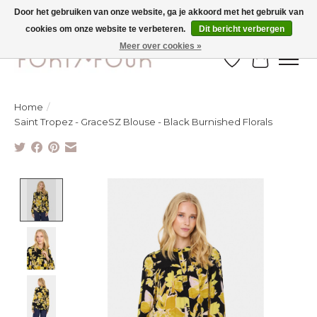
Door het gebruiken van onze website, ga je akkoord met het gebruik van
cookies om onze website te verbeteren.
Dit bericht verbergen
Ontdek de nieuwe najaarscollectie nu in de winkel - selectie online
Meer over cookies »
Verlanglijst
Winkelw
Home
/
Saint Tropez - GraceSZ Blouse - Black Burnished Florals
Product image slideshow Items