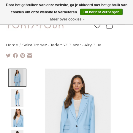
Door het gebruiken van onze website, ga je akkoord met het gebruik van
cookies om onze website te verbeteren.
Dit bericht verbergen
Ontdek de nieuwe najaarscollectie nu in de winkel - selectie online
Meer over cookies »
Verlanglijst
Winkelw
Home
/
Saint Tropez - JadenSZ Blazer - Airy Blue
Product image slideshow Items