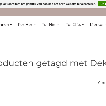
 je akkoord met het gebruik van cookies om onze website te verbeteren.
Dit 
innen
For Her
For Him
For Gifts
Merken
oducten getagd met De
0 p