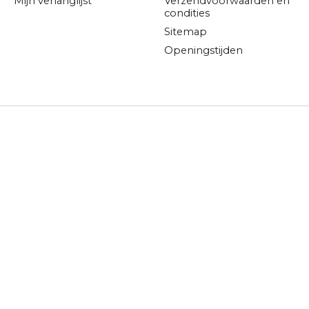
Mijn verlanglijst
Verzendvoorwaarden en
condities
Sitemap
Openingstijden