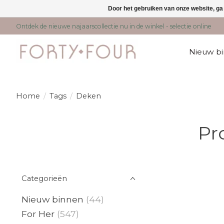
Door het gebruiken van onze website, ga
Ontdek de nieuwe najaarscollectie nu in de winkel - selectie online
Nieuw b
Home
/
Tags
/
Deken
Pr
Categorieën
Nieuw binnen
(44)
For Her
(547)