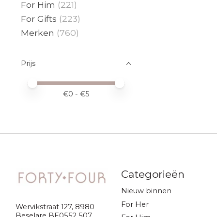
For Him
(221)
For Gifts
(223)
Merken
(760)
Prijs
Minimale prijswaarde
Price maximum value
€
0
- €
5
Categorieën
Nieuw binnen
For Her
Wervikstraat 127, 8980
Beselare BE0552 507