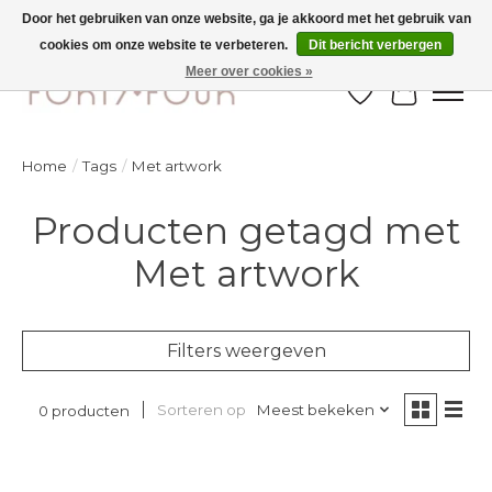
Door het gebruiken van onze website, ga je akkoord met het gebruik van
cookies om onze website te verbeteren.
Dit bericht verbergen
Ontdek de nieuwe najaarscollectie nu in de winkel - selectie online
Meer over cookies »
Verlanglijst
Winkelw
Home
/
Tags
/
Met artwork
Producten getagd met
Met artwork
Filters weergeven
Sorteren op
Meest bekeken
0 producten