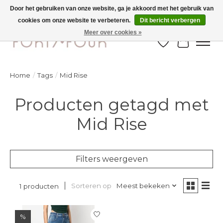
Door het gebruiken van onze website, ga je akkoord met het gebruik van
cookies om onze website te verbeteren.
Dit bericht verbergen
Ontdek de nieuwe najaarscollectie nu in de winkel - selectie online
Meer over cookies »
Verlanglijst
Winkelw
Home
/
Tags
/
Mid Rise
Producten getagd met
Mid Rise
Filters weergeven
Sorteren op
Meest bekeken
1 producten
%