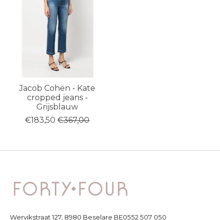
Jacob Cohën - Kate
cropped jeans -
Grijsblauw
€183,50
€367,00
Wervikstraat 127, 8980 Beselare BE0552 507 050