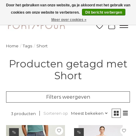
Door het gebruiken van onze website, ga je akkoord met het gebruik van
cookies om onze website te verbeteren.
Dit bericht verbergen
Ontdek de nieuwe najaarscollectie nu in de winkel - selectie online
Meer over cookies »
Verlanglijst
Winkelw
Home
/
Tags
/
Short
Producten getagd met
Short
Filters weergeven
Sorteren op
Meest bekeken
3 producten
%
%