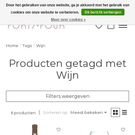
Door het gebruiken van onze website, ga je akkoord met het gebruik van
cookies om onze website te verbeteren.
Dit bericht verbergen
Ontdek de nieuwe najaarscollectie nu in de winkel - selectie online
Meer over cookies »
Verlanglijst
Winkelw
Home
/
Tags
/
Wijn
Producten getagd met
Wijn
Filters weergeven
Sorteren op
Meest bekeken
6 producten