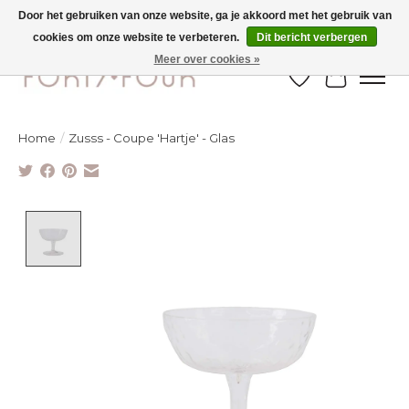
Door het gebruiken van onze website, ga je akkoord met het gebruik van
cookies om onze website te verbeteren.
Dit bericht verbergen
Ontdek de nieuwe najaarscollectie nu in de winkel - selectie online
Meer over cookies »
Verlanglijst
Winkelw
Home
/
Zusss - Coupe 'Hartje' - Glas
Product image slideshow Items