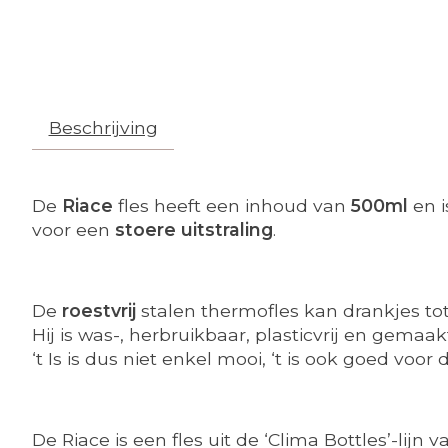
Beschrijving
De
Riace
fles heeft een inhoud van
500ml
en i
voor een
stoere uitstraling
.
De
roestvrij
stalen thermofles kan drankjes to
Hij is was-, herbruikbaar, plasticvrij en gema
‘t Is is dus niet enkel mooi, ‘t is ook goed voor
De Riace is een fles uit de ‘Clima Bottles’-li