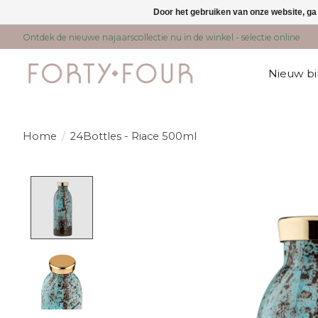
Door het gebruiken van onze website, ga
Ontdek de nieuwe najaarscollectie nu in de winkel - selectie online
Nieuw b
Home
/
24Bottles - Riace 500ml
Product image slideshow Items