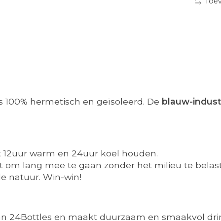
Toev
s 100% hermetisch en geïsoleerd. De
blauw-indust
t 12uur warm en 24uur koel houden.
akt om lang mee te gaan zonder het milieu te belas
 de natuur. Win-win!
jn van 24Bottles en maakt duurzaam en smaakvol dr