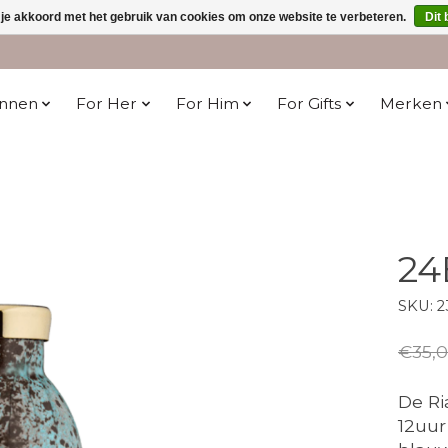
 je akkoord met het gebruik van cookies om onze website te verbeteren.
Dit 
innen
For Her
For Him
For Gifts
Merken
24
SKU: 2
€35,
De Ri
12uur