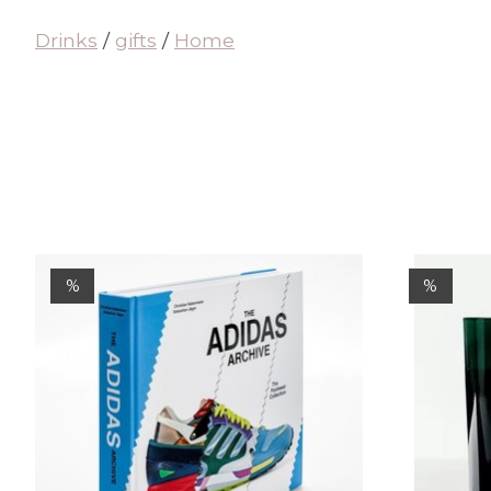
Drinks
/
gifts
/
Home
Items van productcarrousel
%
%