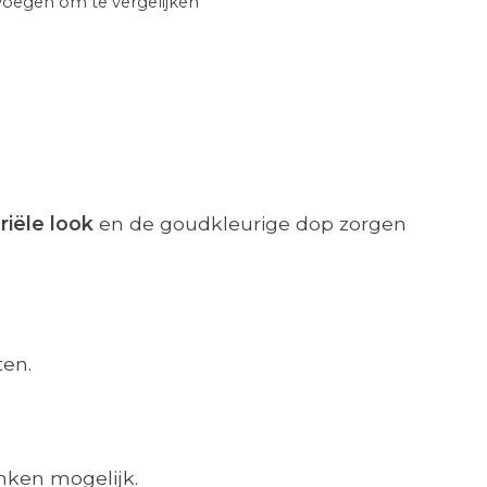
oegen om te vergelijken
riële look
en de goudkleurige dop zorgen
ten.
inken mogelijk.