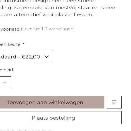
-industrieel design heeft een stoere
raling, is gemaakt van roestvrij staal en is een
aam alternatief voor plastic flessen.
 voorraad
(Levertijd:1-3 werkdagen)
een keuze:
*
lheid:
Toevoegen aan winkelwagen
Plaats bestelling