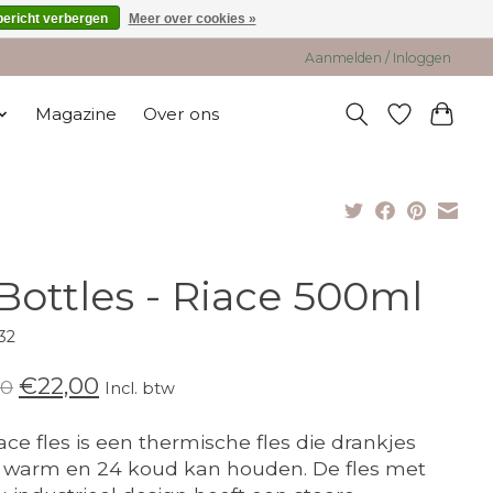
bericht verbergen
Meer over cookies »
Aanmelden / Inloggen
Magazine
Over ons
Bottles - Riace 500ml
32
€22,00
00
Incl. btw
ace fles is een thermische fles die drankjes
 warm en 24 koud kan houden. De fles met