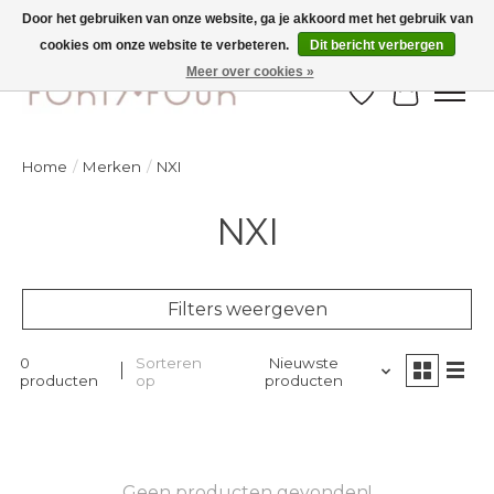
Door het gebruiken van onze website, ga je akkoord met het gebruik van
cookies om onze website te verbeteren.
Dit bericht verbergen
Ontdek de nieuwe najaarscollectie nu in de winkel - selectie online
Meer over cookies »
Verlanglijst
Winkelw
Home
/
Merken
/
NXI
NXI
Filters weergeven
0
Sorteren
Nieuwste
producten
op
producten
Geen producten gevonden!