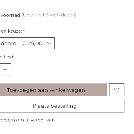
l
 voorraad
(Levertijd:1-3 werkdagen)
een keuze:
*
lheid:
Toevoegen aan winkelwagen
Plaats bestelling
oegen om te vergelijken