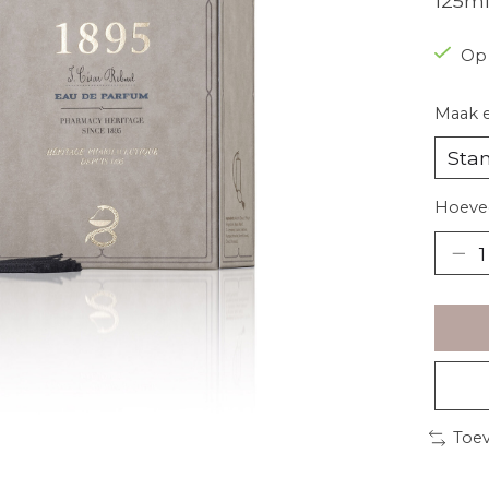
125m
Op
Maak 
Hoevee
Toev