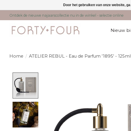
Door het gebruiken van onze website, ga
Ontdek de nieuwe najaarscollectie nu in de winkel - selectie online
Nieuw b
Home
/
ATELIER REBUL - Eau de Parfum '1895' - 125ml
Product image slideshow Items