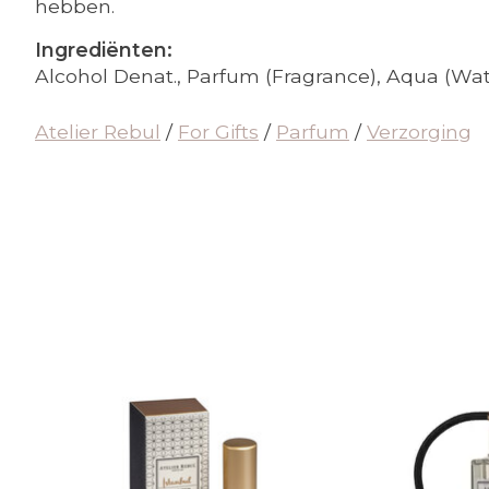
hebben.
Ingrediënten:
Alcohol Denat., Parfum (Fragrance), Aqua (Water)
Atelier Rebul
/
For Gifts
/
Parfum
/
Verzorging
Items van productcarrousel