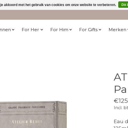
 je akkoord met het gebruik van cookies om onze website te verbeteren.
Dit 
innen
For Her
For Him
For Gifts
Merken
AT
Pa
€125
Incl. b
Eau d