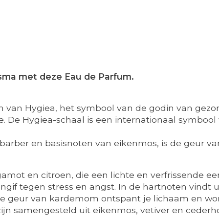
risma met deze Eau de Parfum.
kom van Hygiea, het symbool van de godin van gezo
. De Hygiea-schaal is een internationaal symbool
arber en basisnoten van eikenmos, is de geur van
mot en citroen, die een lichte en verfrissende ee
tegengif tegen stress en angst. In de hartnoten v
tige geur van kardemom ontspant je lichaam en wor
 zijn samengesteld uit eikenmos, vetiver en ceder