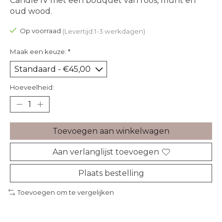
Candle IV met een bouquet van roos, munt en
oud wood.
Op voorraad
(Levertijd:1-3 werkdagen)
Maak een keuze:
*
Hoeveelheid:
Toevoegen aan winkelwagen
Aan verlanglijst toevoegen
Plaats bestelling
Toevoegen om te vergelijken