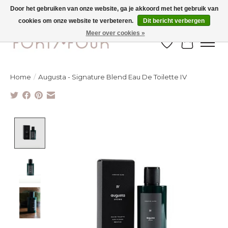
Door het gebruiken van onze website, ga je akkoord met het gebruik van
cookies om onze website te verbeteren.
Dit bericht verbergen
Ontdek de nieuwe najaarscollectie nu in de winkel - selectie online
Meer over cookies »
Verlanglijst
Winkelw
Home
/
Augusta - Signature Blend Eau De Toilette IV
Product image slideshow Items