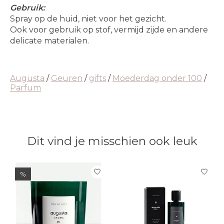
Gebruik:
Spray op de huid, niet voor het gezicht.
Ook voor gebruik op stof, vermijd zijde en andere
delicate materialen.
Augusta
/
Geuren
/
gifts
/
Moederdag onder 100
/
Parfum
Dit vind je misschien ook leuk
Items van productcarrousel
%