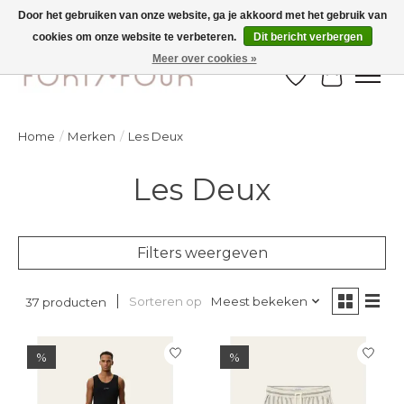
Door het gebruiken van onze website, ga je akkoord met het gebruik van
cookies om onze website te verbeteren.
Dit bericht verbergen
Ontdek de nieuwe najaarscollectie nu in de winkel - selectie online
Meer over cookies »
Verlanglijst
Winkelw
Home
/
Merken
/
Les Deux
Les Deux
Filters weergeven
Sorteren op
Meest bekeken
37 producten
%
%