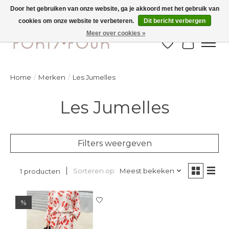
Door het gebruiken van onze website, ga je akkoord met het gebruik van
cookies om onze website te verbeteren.
Dit bericht verbergen
Ontdek de nieuwe najaarscollectie nu in de winkel - selectie online
Meer over cookies »
Verlanglijst
Winkelw
Home
/
Merken
/
Les Jumelles
Les Jumelles
Filters weergeven
Sorteren op
Meest bekeken
1 producten
%