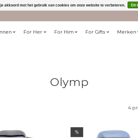
 je akkoord met het gebruik van cookies om onze website te verbeteren.
Dit 
innen
For Her
For Him
For Gifts
Merken
Olymp
4 p
%