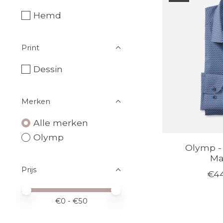
Hemd
Print
Dessin
Merken
Alle merken
Olymp
Olymp - 
Ma
Prijs
€44
Minimale prijswaarde
Price maximum value
€
0
- €
50