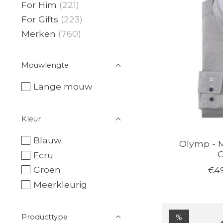
For Him
(221)
For Gifts
(223)
Merken
(760)
Mouwlengte
Lange mouw
Kleur
Blauw
Olymp - M
O
Ecru
Groen
€49
Meerkleurig
Producttype
%