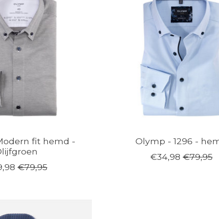
odern fit hemd -
Olymp - 1296 - he
lijfgroen
€34,98
€79,95
,98
€79,95