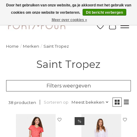
Door het gebruiken van onze website, ga je akkoord met het gebruik van
cookies om onze website te verbeteren.
Dit bericht verbergen
Ontdek de nieuwe najaarscollectie nu in de winkel - selectie online
Meer over cookies »
Verlanglijst
Winkelw
Home
/
Merken
/
Saint Tropez
Saint Tropez
Filters weergeven
Sorteren op
Meest bekeken
38 producten
%