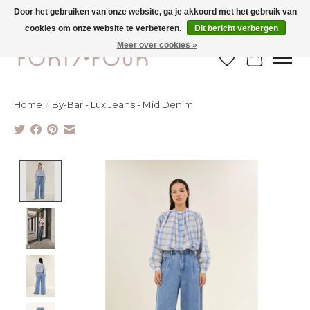
Door het gebruiken van onze website, ga je akkoord met het gebruik van
cookies om onze website te verbeteren.
Dit bericht verbergen
SOLDEN TOT -70% IN WINKEL & ONLINE
Meer over cookies »
Verlanglijst
Winkelw
Home
/
By-Bar - Lux Jeans - Mid Denim
Product image slideshow Items