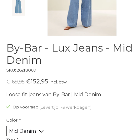
By-Bar - Lux Jeans - Mid
Denim
SKU: 26218009
€152,95
€169,95
Incl. btw
Loose fit jeans van By-Bar | Mid Denim
Op voorraad
(Levertijd:1-3 werkdagen)
Color:
*
Size:
*