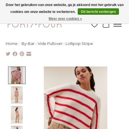
Door het gebruiken van onze website, ga je akkoord met het gebruik van
cookies om onze website te verbeteren.
Dit bericht verbergen
Ontdek de nieuwe najaarscollectie nu in de winkel - selectie online
Meer over cookies »
Verlanglijst
Winkelw
Home
/
By-Bar - Vide Pullover - Lollipop Stripe
Product image slideshow Items