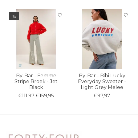
Items van productcarrousel
%
By-Bar - Femme
By-Bar - Bibi Lucky
Stripe Broek - Jet
Everyday Sweater -
Black
Light Grey Melee
€111,97
€159,95
€97,97