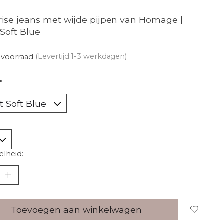
rise jeans met wijde pijpen van Homage |
 Soft Blue
 voorraad
(Levertijd:1-3 werkdagen)
*
lheid:
Toevoegen aan winkelwagen