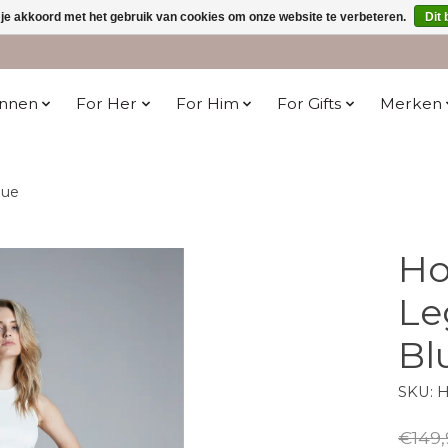
 je akkoord met het gebruik van cookies om onze website te verbeteren.
Dit 
innen
For Her
For Him
For Gifts
Merken
lue
Ho
Le
Bl
SKU: 
€149,