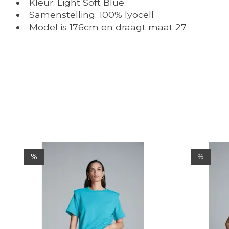
Kleur: Light Soft Blue
Samenstelling: 100% lyocell
Model is 176cm en draagt maat 27
Items van productcarrousel
%
%