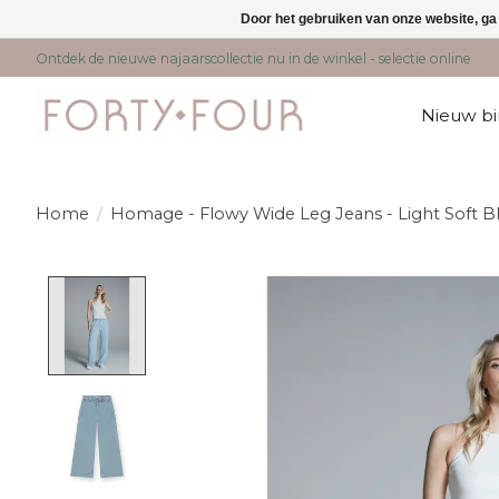
Door het gebruiken van onze website, ga
Ontdek de nieuwe najaarscollectie nu in de winkel - selectie online
Nieuw b
Home
/
Homage - Flowy Wide Leg Jeans - Light Soft B
Product image slideshow Items