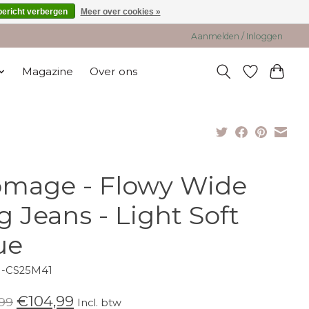
bericht verbergen
Meer over cookies »
Aanmelden / Inloggen
Magazine
Over ons
mage - Flowy Wide
g Jeans - Light Soft
ue
H-CS25M41
€104,99
99
Incl. btw