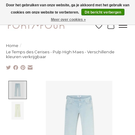
Door het gebruiken van onze website, ga je akkoord met het gebruik van
cookies om onze website te verbeteren.
Dit bericht verbergen
Ontdek de nieuwe najaarscollectie nu in de winkel - selectie online
Meer over cookies »
Verlanglijst
Winkelw
Home
/
Le Temps des Cerises - Pulp High Maes - Verschillende
kleuren verkrijgbaar
Product image slideshow Items