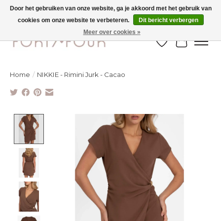
Door het gebruiken van onze website, ga je akkoord met het gebruik van
cookies om onze website te verbeteren.
Dit bericht verbergen
Ontdek de nieuwe najaarscollectie nu in de winkel - selectie online
Meer over cookies »
Verlanglijst
Winkelw
Home
/
NIKKIE - Rimini Jurk - Cacao
Product image slideshow Items