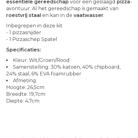
essentiële gereedschap
voor een geslaagd
pizza
-
avontuur. Al het gereedschap is gemaakt van
roestvrij staal
en kan in de
vaatwasser
.
Inbegrepen in deze kit
- 1 pizzasnijder
- 1 Pizzaschep Spatel
Specificaties:
Kleur: Wit/Groen/Rood
Samenstelling: 30% katoen, 40% chipboard,
24% staal, 6% EVA foamrubber
Afmeting:
Hoogte: 26,5cm
Breedte: 19,7cm
Diepte: 4,7cm