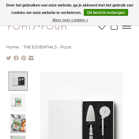
Door het gebruiken van onze website, ga je akkoord met het gebruik van
cookies om onze website te verbeteren.
Dit bericht verbergen
SOLDEN TOT -70% IN WINKEL & ONLINE
Meer over cookies »
Verlanglijst
Winkelw
Home
/
THE ESSENTIALS - Pizza
Product image slideshow Items