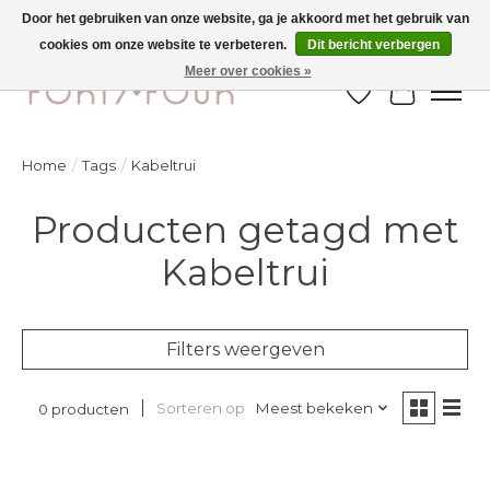
Door het gebruiken van onze website, ga je akkoord met het gebruik van
cookies om onze website te verbeteren.
Dit bericht verbergen
Ontdek de nieuwe najaarscollectie nu in de winkel - selectie online
Meer over cookies »
Verlanglijst
Winkelw
Home
/
Tags
/
Kabeltrui
Producten getagd met
Kabeltrui
Filters weergeven
Sorteren op
Meest bekeken
0 producten