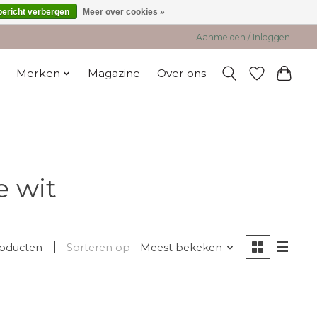
bericht verbergen
Meer over cookies »
Aanmelden / Inloggen
Merken
Magazine
Over ons
 wit
roducten
Sorteren op
Meest bekeken