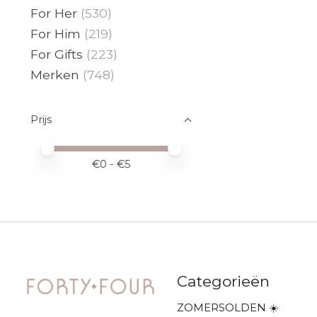
For Her
(530)
For Him
(219)
For Gifts
(223)
Merken
(748)
Prijs
Minimale prijswaarde
Price maximum value
€
0
- €
5
Categorieën
ZOMERSOLDEN ☀️