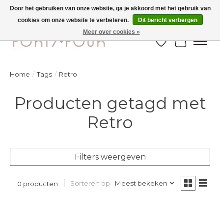
Door het gebruiken van onze website, ga je akkoord met het gebruik van
cookies om onze website te verbeteren.
Dit bericht verbergen
Ontdek de nieuwe najaarscollectie nu in de winkel - selectie online
Meer over cookies »
Verlanglijst
Winkelw
Home
/
Tags
/
Retro
Producten getagd met
Retro
Filters weergeven
Sorteren op
Meest bekeken
0 producten