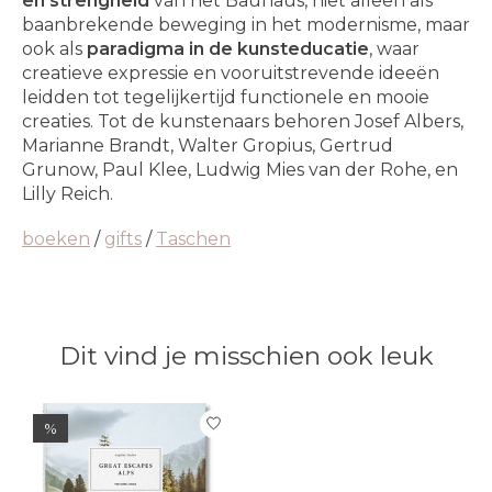
en strengheid
van het Bauhaus, niet alleen als
baanbrekende beweging in het modernisme, maar
ook als
paradigma in de kunsteducatie
, waar
creatieve expressie en vooruitstrevende ideeën
leidden tot tegelijkertijd functionele en mooie
creaties. Tot de kunstenaars behoren Josef Albers,
Marianne Brandt, Walter Gropius, Gertrud
Grunow, Paul Klee, Ludwig Mies van der Rohe, en
Lilly Reich.
boeken
/
gifts
/
Taschen
Dit vind je misschien ook leuk
Items van productcarrousel
%