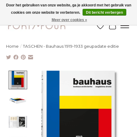
Door het gebruiken van onze website, ga je akkoord met het gebruik van
cookies om onze website te verbeteren.
Dit bericht verbergen
Ontdek de nieuwe najaarscollectie nu in de winkel - selectie online
Meer over cookies »
Verlanglijst
Winkelw
Home
/
TASCHEN - Bauhaus 1919-1933 geupadate editie
Product image slideshow Items