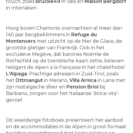
touch, zoals
Brücke49
in Vals en
Maison Bergdorf
in Interlaken.
Hoog boven Chamonix overnachten al meer dan
140 jaar bergbeklimmers in
Refuge du
Montenvers
met uitzicht op de Mer de Glace, de
grootste gletsjer van Frankrijk. Ook in het
exclusieve Megève, dat barones Noémie de
Rothschild op de toeristische kaart zette, beleven
reizigers de
Alpen à la Française
in het chalethotel
L'Alpaga
. Prachtige adressen in Zuid-Tirol, zoals
het
Ottmangut
in Merano,
Villa Arnica
in Lana met
zijn nostalgische sfeer en
Pension Briol
bij
Barbiano, zorgen voor het Italiaanse ‘dolce vita’-
gevoel.
Dit weelderige fotoboek presenteert het aanbod
en de accommodaties in de Alpen in groot formaat