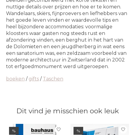
beelden gecombineerd met korte teksten en
nuttige details over prijzen en hoe er te komen.
Wandelaars, skiërs, fijnproevers en liefhebbers van
het goede leven vinden er waardevolle tips en
heel bijzondere accommodaties: voormalige
kloosters waar gasten nog steeds rust en
afzondering vinden, een berghut in het hart van
de Dolomieten en een jeugdherberg in wat eens
een sanatorium was, een zeldzaam voorbeeld van
moderne architectuur in Zwitserland dat in 2002
tot erfgoedmonument werd uitgeroepen.
boeken
/
gifts
/
Taschen
Dit vind je misschien ook leuk
Items van productcarrousel
%
%