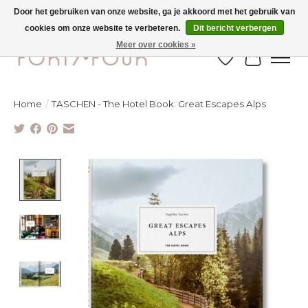
Door het gebruiken van onze website, ga je akkoord met het gebruik van
cookies om onze website te verbeteren.
Dit bericht verbergen
SOLDEN TOT -70% IN WINKEL & ONLINE
Meer over cookies »
Verlanglijst
Winkelw
Home
/
TASCHEN - The Hotel Book: Great Escapes Alps
Product image slideshow Items