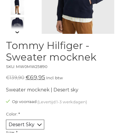
Tommy Hilfiger -
Sweater mocknek
SKU: MW0MW25890
€69,95
€139,90
Incl. btw
Sweater mocknek | Desert sky
Op voorraad
(Levertijd:1-3 werkdagen)
Color:
*
Size:
*