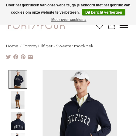
Door het gebruiken van onze website, ga je akkoord met het gebruik van
cookies om onze website te verbeteren.
Dit bericht verbergen
Ontdek de nieuwe najaarscollectie nu in de winkel - selectie online
Meer over cookies »
Verlanglijst
Winkelw
Home
/
Tommy Hilfiger - Sweater mocknek
Product image slideshow Items