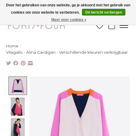
Door het gebruiken van onze website, ga je akkoord met het gebruik van
cookies om onze website te verbeteren.
Dit bericht verbergen
Ontdek de nieuwe najaarscollectie nu in de winkel - selectie online
Meer over cookies »
Verlanglijst
Winkelw
Home
/
Vilagallo - Alina Cardigan - Verschillende kleuren verkrijgbaar
Product image slideshow Items