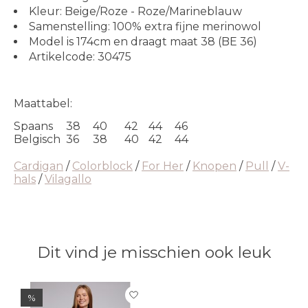
Kleur: Beige/Roze - Roze/Marineblauw
Samenstelling: 100% extra fijne merinowol
Model is 174cm en draagt maat 38 (BE 36)
Artikelcode: 30475
Maattabel:
Spaans
38
40
42
44
46
Belgisch
36
38
40
42
44
Cardigan
/
Colorblock
/
For Her
/
Knopen
/
Pull
/
V-
hals
/
Vilagallo
Dit vind je misschien ook leuk
Items van productcarrousel
%