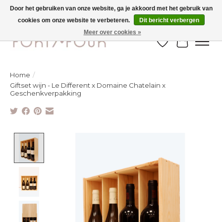
Door het gebruiken van onze website, ga je akkoord met het gebruik van
cookies om onze website te verbeteren.
Dit bericht verbergen
Ontdek de nieuwe najaarscollectie nu in de winkel - selectie online
Meer over cookies »
Verlanglijst
Winkelw
Home
/
Giftset wijn - Le Different x Domaine Chatelain x
Geschenkverpakking
Product image slideshow Items