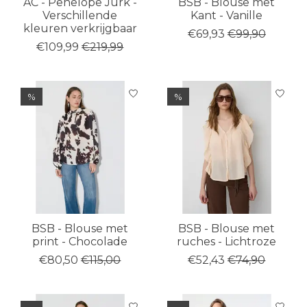
AC - Penelope Jurk -
BSB - Blouse met
Verschillende
Kant - Vanille
kleuren verkrijgbaar
€69,93
€99,90
€109,99
€219,99
%
%
BSB - Blouse met
BSB - Blouse met
print - Chocolade
ruches - Lichtroze
€80,50
€115,00
€52,43
€74,90