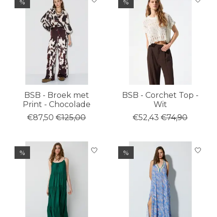
%
%
BSB - Broek met
BSB - Corchet Top -
Print - Chocolade
Wit
€87,50
€125,00
€52,43
€74,90
%
%