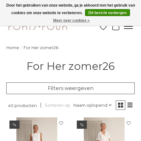
Door het gebruiken van onze website, ga je akkoord met het gebruik van
cookies om onze website te verbeteren.
Dit bericht verbergen
Ontdek de nieuwe najaarscollectie nu in de winkel - selectie online
Meer over cookies »
Verlanglijst
Winkelw
Home
/
For Her zomer26
For Her zomer26
Filters weergeven
Sorteren op
Naam oplopend
40 producten
%
%