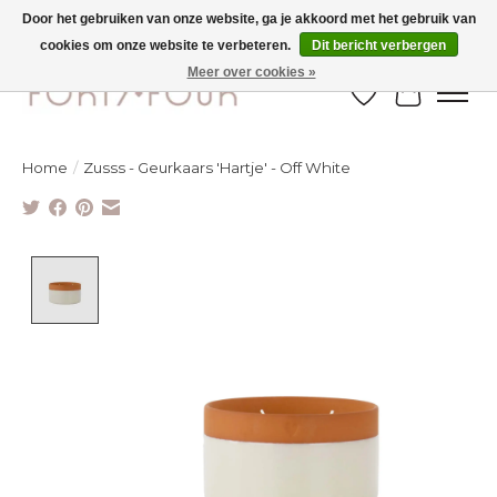
Door het gebruiken van onze website, ga je akkoord met het gebruik van
cookies om onze website te verbeteren.
Dit bericht verbergen
Ontdek de nieuwe najaarscollectie nu in de winkel - selectie online
Meer over cookies »
Verlanglijst
Winkelw
Home
/
Zusss - Geurkaars 'Hartje' - Off White
Product image slideshow Items