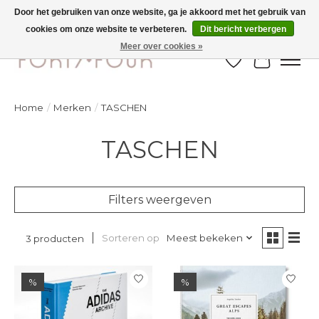
Door het gebruiken van onze website, ga je akkoord met het gebruik van
cookies om onze website te verbeteren.
Dit bericht verbergen
Ontdek de nieuwe najaarscollectie nu in de winkel - selectie online
Meer over cookies »
Verlanglijst
Winkelw
Home
/
Merken
/
TASCHEN
TASCHEN
Filters weergeven
Sorteren op
Meest bekeken
3 producten
%
%